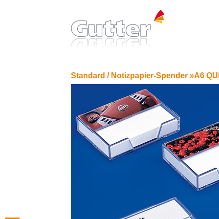
Standard /
Notizpapier-Spender »A6 Q