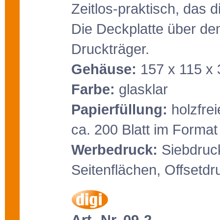
Zeitlos-praktisch, das
Die Deckplatte über dem
Druckträger.
Gehäuse:
157 x 115 x
Farbe:
glasklar
Papierfüllung:
holzfrei
ca. 200 Blatt im Format
Werbedruck:
Siebdruck
Seitenflächen, Offsetdr
Art.-Nr. 09-2